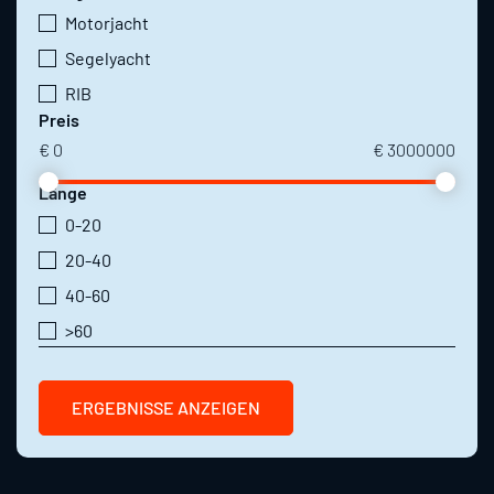
Motorjacht
Segelyacht
RIB
Preis
€
0
€
3000000
Länge
0-20
20-40
40-60
>60
ERGEBNISSE ANZEIGEN