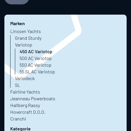
Marken
Linssen Yachts
Grand Sturdy
Variotop
450 AC Variotop
500 AC Variotop
550 AC Variotop
55 SL AC Variotop
Variodeck
SL
Fairline Yachts
Jeanneau Powerboats
Hallberg Rassy
Hovercraft D.O.O.
Cranchi
Kategorie