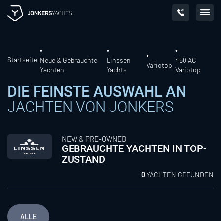
Skip
to
content
Startseite
Neue & Gebrauchte
Linssen
450 AC
Variotop
Yachten
Yachts
Variotop
DIE FEINSTE AUSWAHL AN
JACHTEN VON JONKERS
NEW & PRE-OWNED
GEBRAUCHTE YACHTEN IN TOP-
ZUSTAND
0
YACHTEN GEFUNDEN
ALLE