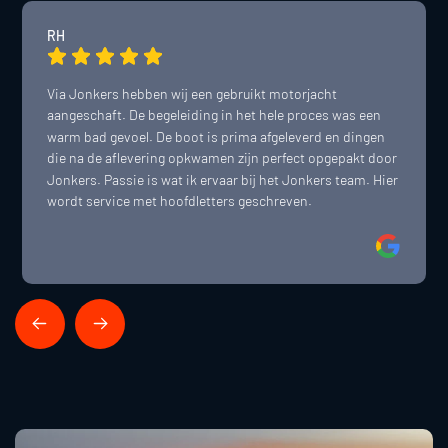
RH
Via Jonkers hebben wij een gebruikt motorjacht 
aangeschaft. De begeleiding in het hele proces was een 
warm bad gevoel. De boot is prima afgeleverd en dingen 
die na de aflevering opkwamen zijn perfect opgepakt door 
Jonkers. Passie is wat ik ervaar bij het Jonkers team. Hier 
wordt service met hoofdletters geschreven.