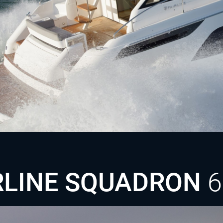
TD
KRAFTSTOFF
Einbau Turbodiesel,
Einbaudiesel IPS
KABINEN
3
SCHLAFPLÄTZE
6
Entdecken Sie die SQUADRON 50
RLINE SQUADRON
6