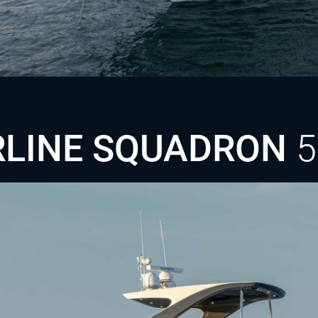
SCHLAFPLÄTZE
8
Entdecken Sie die SQUADRON 68
RLINE SQUADRON
5