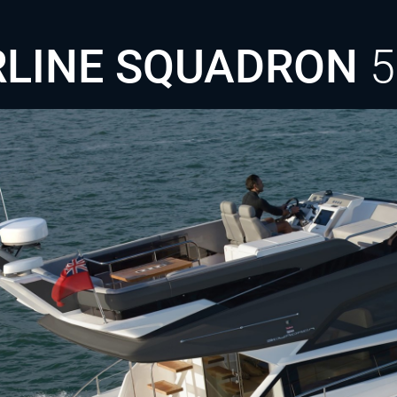
RLINE SQUADRON
5
MOTOR
2 x 480 Volvo Penta EB