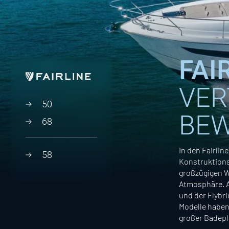
FAI
VER
50
BEW
68
In den Fairli
58
Konstruktions
großzügigen W
Atmosphäre. A
und der Flybri
Modelle haben
großer Badepl