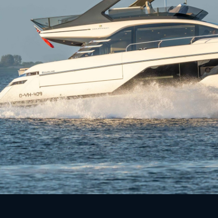
MOTOR
2 x 1000 Volvo Penta EB
TD
KRAFTSTOFF
KABINEN
3
SCHLAFPLÄTZE
6
Entdecken Sie die SQUADRON 58