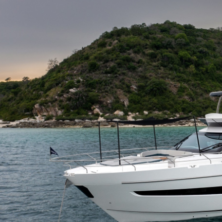
MOTOR
2 x 1150 Caterpillar EB
KRAFTSTOFF
Einbau Turbodiesel,
Einbaumaschine
KABINEN
4