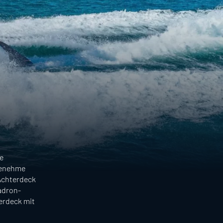
e
genehme
 Achterdeck
adron-
erdeck mit