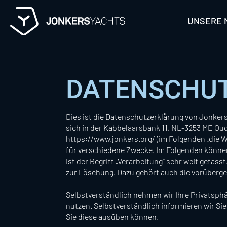
Skip
to
UNSERE 
content
DATENSCHU
Dies ist die Datenschutzerklärung von Jonkers 
sich in der Kabbelaarsbank 11, NL-3253 ME Ou
https://www.jonkers.org/ (im Folgenden „die W
für verschiedene Zwecke. Im Folgenden können
ist der Begriff „Verarbeitung“ sehr weit gefas
zur Löschung. Dazu gehört auch die vorüberg
Selbstverständlich nehmen wir Ihre Privatsphä
nutzen. Selbstverständlich informieren wir Si
Sie diese ausüben können.