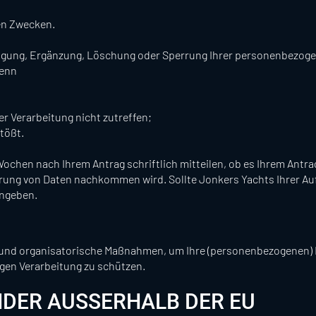
en Zwecken.
htigung, Ergänzung, Löschung oder Sperrung Ihrer personenbezog
wenn
er Verarbeitung nicht zutreffen;
tößt.
Wochen nach Ihrem Antrag schriftlich mitteilen, ob es Ihrem Antra
rung von Daten nachkommen wird. Sollte Jonkers Yachts Ihrer A
angeben.
e und organisatorische Maßnahmen, um Ihre (personenbezogenen)
gen Verarbeitung zu schützen.
DER AUSSERHALB DER EU