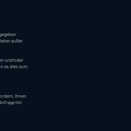
 gegeben
Daten außer
zen und/oder
nn es dies zum
ordern, Ihnen
Anfrage hin