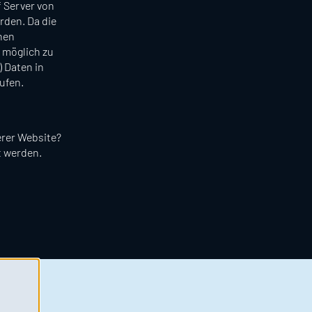
 Server von
den. Da die
hen
 möglich zu
) Daten in
ufen.
rer Website?
t werden.