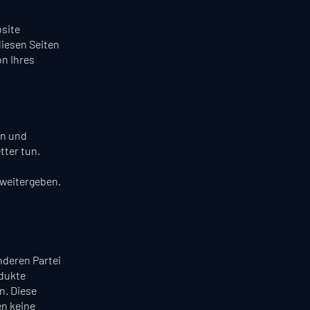
bsite
diesen Seiten
n Ihres
en und
tter tun.
 weitergeben.
nderen Partei
odukte
n. Diese
en keine