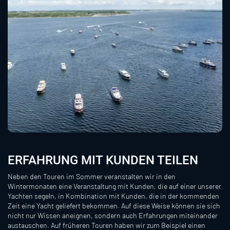
ERFAHRUNG MIT KUNDEN TEILEN
Neben den Touren im Sommer veranstalten wir in den
Wintermonaten eine Veranstaltung mit Kunden, die auf einer unserer
Yachten segeln, in Kombination mit Kunden, die in der kommenden
Zeit eine Yacht geliefert bekommen. Auf diese Weise können sie sich
nicht nur Wissen aneignen, sondern auch Erfahrungen miteinander
austauschen. Auf früheren Touren haben wir zum Beispiel einen