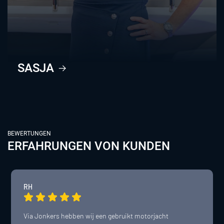
SASJA
BEWERTUNGEN
ERFAHRUNGEN VON KUNDEN
s.tammer@jonkers.org
+31 (0)111 673 330
RH
Via Jonkers hebben wij een gebruikt motorjacht 