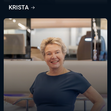
KRISTA
k.van.belle@jonkers.org
+31 (0)111 673 330