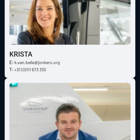
KRISTA
E:
k.van.belle@jonkers.org
T:
+31 (0)111 673 330