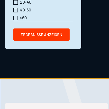
20-40
40-60
>60
ERGEBNISSE ANZEIGEN