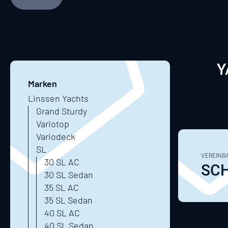
Y
Marken
Linssen Yachts
Grand Sturdy
Variotop
Variodeck
SL
VEREINBA
30 SL AC
SCH
30 SL Sedan
35 SL AC
35 SL Sedan
40 SL AC
40 SL Sedan