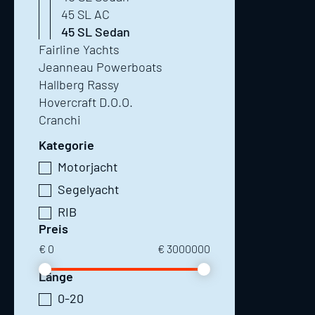
45 SL AC
45 SL Sedan
Fairline Yachts
Jeanneau Powerboats
Hallberg Rassy
Hovercraft D.O.O.
Cranchi
Kategorie
Motorjacht
Segelyacht
RIB
Preis
€
0
€
3000000
Länge
0-20