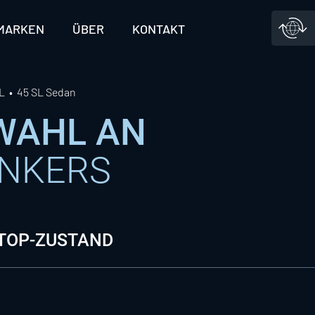
MARKEN
ÜBER
KONTAKT
L
45 SL Sedan
SWAHL AN
ONKERS
 TOP-ZUSTAND