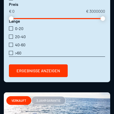
Preis
€
0
€
3000000
Länge
0-20
20-40
40-60
>60
ERGEBNISSE ANZEIGEN
VERKAUFT
3 JAHR GARANTIE