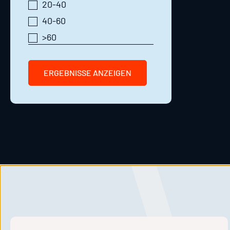
20-40
40-60
>60
ERGEBNISSE ANZEIGEN