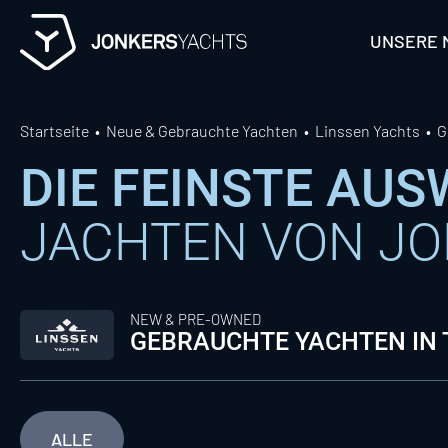
Skip
to
UNSERE 
content
Startseite
Neue & Gebrauchte Yachten
Linssen Yachts
G
DIE FEINSTE AU
JACHTEN VON J
NEW & PRE-OWNED
GEBRAUCHTE YACHTEN IN
ALLE