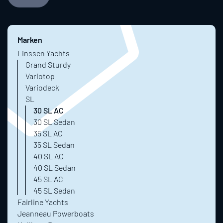
Marken
Linssen Yachts
Grand Sturdy
Variotop
Variodeck
SL
30 SL AC
30 SL Sedan
35 SL AC
35 SL Sedan
40 SL AC
40 SL Sedan
45 SL AC
45 SL Sedan
Fairline Yachts
Jeanneau Powerboats