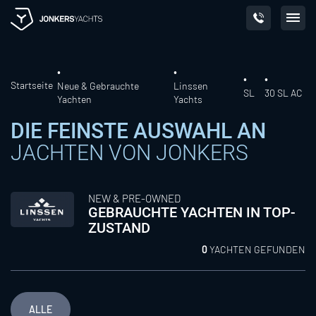
Skip
to
content
Startseite
Neue & Gebrauchte
Linssen
SL
30 SL AC
Yachten
Yachts
DIE FEINSTE AUSWAHL AN
JACHTEN VON JONKERS
NEW & PRE-OWNED
GEBRAUCHTE YACHTEN IN TOP-
ZUSTAND
0
YACHTEN GEFUNDEN
ALLE