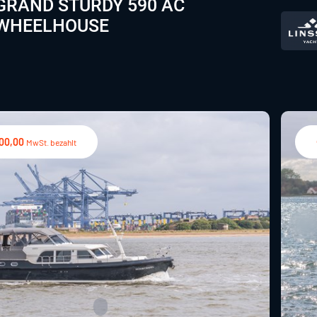
GRAND STURDY 590 AC
WHEELHOUSE
000,00
MwSt. bezahlt