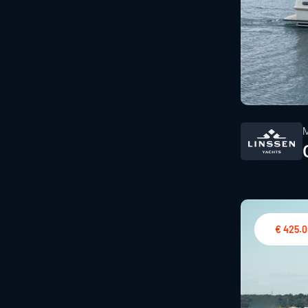
€ 425.