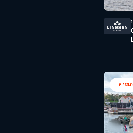
€ 469.