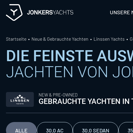
Skip
to
UNSERE 
content
Startseite
Neue & Gebrauchte Yachten
Linssen Yachts
G
DIE FEINSTE AU
JACHTEN VON J
NEW & PRE-OWNED
GEBRAUCHTE YACHTEN IN
ALLE
30.0 AC
30.0 SEDAN
35