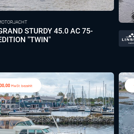
MOTORJACHT
GRAND STURDY 45.0 AC 75-
EDITION "TWIN"
000,00
MwSt. bezahlt