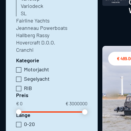
Variodeck
SL
Fairline Yachts
Jeanneau Powerboats
Hallberg Rassy
Hovercraft D.O.O.
Cranchi
€ 489.
Kategorie
Motorjacht
Segelyacht
RIB
Preis
€
0
€
3000000
Länge
0-20