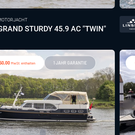
MOTORJACHT
GRAND STURDY 45.9 AC "TWIN"
950,00
1 JAHR GARANTIE
MwSt. enthalten