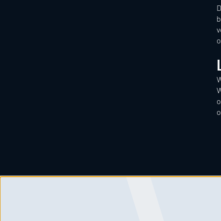
D
b
v
o
W
W
o
o