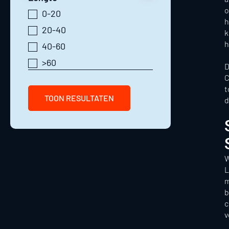
o
0-20
h
20-40
k
h
40-60
>60
D
C
t
TOON RESULTATEN
d
W
L
m
b
c
v