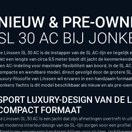
NIEUW & PRE-OWN
SL 30 AC BIJ JON
e Linssen SL 30 AC is de instapper van de SL AC-lijn en tegelijk 
et een lengte van circa 9,5 meter biedt dit jacht de kenmerke
en AC-indeling voor maximale flexibiliteit aan boord. In de SL AC
ompacte en wendbare model, direct gevolgd door de grotere SL 
uxury-filosofie van Linssen wil ervaren in een handzaam formaat, 
onkers Yachts is dit model beschikbaar als nieuw en als pre-ow
SPORT LUXURY-DESIGN VAN DE LI
COMPACT FORMAAT
e Linssen SL 30 AC is een jacht dat zijn afmetingen overtreft in ui
et moderne interieurdesign van de SL-lijn zorgen voor een profiel d
fmetingen aangenaam handzaam blijven voor sluizen, jachthavens