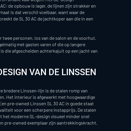
AC: de opbouw is lager, de lijnen zijn strakker en
rmaat is dat verschil voelbaar, want waar de
preekt de SL 30 AC de jachtkoper aan die in een
or twee personen, los van de salon en de voorhut.
gelmatig met gasten varen of die op langere
is die afgescheiden achterkajuit op een jacht van
DESIGN VAN DE LINSSEN
de bredere Linssen-lijn is de stalen romp van
n. Het interieur is afgewerkt met hoogwaardige
 Een pre-owned Linssen SL 30 AC in goede staat
aliteit voor een scherpere instapprijs. De stalen
at het moderne SL-design visueel minder snel
 een pre-owned exemplaar zijn aantrekkingskracht.