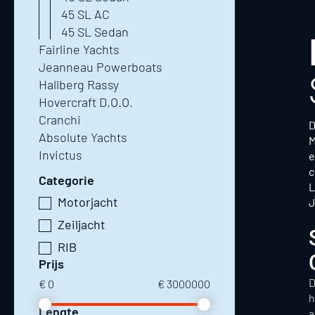
45 SL AC
45 SL Sedan
Fairline Yachts
Jeanneau Powerboats
Hallberg Rassy
Hovercraft D.O.O.
Cranchi
D
Absolute Yachts
M
Invictus
e
c
Categorie
L
Motorjacht
J
Zeiljacht
RIB
Prijs
D
€
0
€
3000000
h
Lengte
a