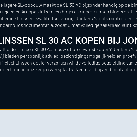
e lagere SL-opbouw maakt de SL 30 AC bijzonder handig op de bi
ruggen en krappe sluizen een hogere kruiser kunnen hinderen. H
olledige Linssen-kwaliteitservaring. Jonkers Yachts controleert 
nderhoudsdocumentatie, zodat u met volledige zekerheid kunt k
LINSSEN SL 30 AC KOPEN BIJ J
ilt u de Linssen SL 30 AC nieuw of pre-owned kopen? Jonkers Yach
ij bieden persoonlijk advies, bezichtigingsmogelijkheid en proef
fficieel Linssen dealer verzorgen wij de volledige begeleiding van 
nderhoud in onze eigen werkplaats. Neem vrijblijvend contact op.