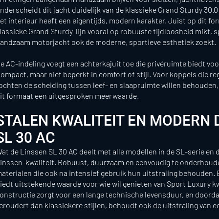
nderscheidt dit jacht duidelijk van de klassieke Grand Sturdy 30.0 
et interieur heeft een eigentijds, modern karakter. Juist op dit fo
lassieke Grand Sturdy-lijn vooral op robuuste tijdloosheid mikt, s
andzaam motorjacht ook de moderne, sportieve esthetiek zoekt.
e AC-indeling voegt een achterkajuit toe die privéruimte biedt vo
ompact, maar niet beperkt in comfort of stijl. Voor koppels die re
ochten de scheiding tussen leef- en slaapruimte willen behouden, 
it formaat een uitgesproken meerwaarde.
STALEN KWALITEIT EN MODERN 
SL 30 AC
at de Linssen SL 30 AC deelt met alle modellen in de SL-serie en 
inssen-kwaliteit. Robuust, duurzaam en eenvoudig te onderhoude
aterialen die ook na intensief gebruik hun uitstraling behouden.
iedt uitstekende waarde voor wie wil genieten van Sport Luxury kw
onstructie zorgt voor een lange technische levensduur, en doord
eroudert dan klassiekere stijlen, behoudt ook de uitstraling van