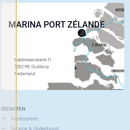
MARINA PORT ZÉLANDE
Kabbelaarsbank 11
3253 ME Ouddorp
Nederland
DIENSTEN
Toertochten
Service & Onderhoud