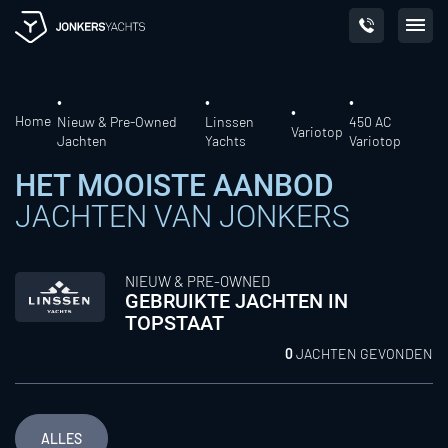
Skip
to
content
Home
Nieuw & Pre-Owned
Linssen
450 AC
Variotop
Jachten
Yachts
Variotop
HET MOOISTE AANBOD
JACHTEN VAN JONKERS
NIEUW & PRE-OWNED
GEBRUIKTE JACHTEN IN
TOPSTAAT
0
JACHTEN GEVONDEN
ALLES