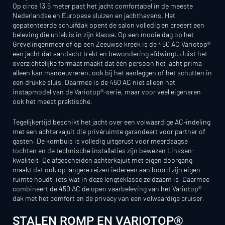
Op circa 13,5 meter past het jacht comfortabel in de meeste
Nederlandse en Europese sluizen en jachthavens. Het
gepatenteerde schuifdak opent de salon volledig en creëert een
beleving die uniek is in zijn klasse. Op een mooie dag op het
Grevelingenmeer of op een Zeeuwse kreek is de 450 AC Variotop®
een jacht dat aandacht trekt en bewondering afdwingt. Juist het
overzichtelijke formaat maakt dat één persoon het jacht prima
alleen kan manoeuvreren, ook bij het aanleggen of het schutten in
een drukke sluis. Daarmee is de 450 AC niet alleen het
instapmodel van de Variotop®-serie, maar voor veel eigenaren
ook het meest praktische.
Tegelijkertijd beschikt het jacht over een volwaardige AC-indeling
met een achterkajuit die privéruimte garandeert voor partner of
gasten. De kombuis is volledig uitgerust voor meerdaagse
tochten en de technische installaties zijn bewezen Linssen-
kwaliteit. De afgescheiden achterkajuit met eigen doorgang
maakt dat ook op langere reizen iedereen aan boord zijn eigen
ruimte houdt, iets wat in deze lengteklasse zeldzaam is. Daarmee
combineert de 450 AC de open vaarbeleving van het Variotop®
dak met het comfort en de privacy van een volwaardige cruiser.
STALEN ROMP EN VARIOTOP®