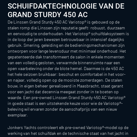
SCHUIFDAKTECHNOLOGIE VAN DE
GRAND STURDY 450 AC
De Linssen Grand Sturdy 450 AC Variotop® is gebouwd op de
stalen romp die Linssen zijn reputatie geeft: robuust, duurzaam
en eenvoudig te onderhouden. Het Variotop® schuifdaksysteem is
in de loop der jaren bewezen betrouwbaar in intensief dagelijks
gebruik. Smering, geleiding en de bedieningsmechanismen zijn
ontworpen voor lange levensduur met minimaal onderhoud. Het
gepatenteerde dak transformeert de salon in enkele momenten
van een volledig gesloten, verwarmde binnenruimte naar een
open vaarbeleving onder de blote hemel. Daarmee is de 450 AC
het hele seizoen bruikbaar: beschut en comfortabel in het voor-
en najaar, volledig open op de mooiste zomerdagen. De stalen
bouw, in eigen beheer gerealiseerd in Maasbracht, staat garant
voor een jacht dat decennia meegaat zonder in te boeten op
waarde. Een pre-owned Linssen Grand Sturdy 450 AC Variotop®
in goede staat is een uitstekende keuze voor wie de Variotop®-
beleving wil ervaren zonder de aanschafprijs van een nieuw
exemplaar.
Jonkers Yachts controleert elk pre-owned Variotop®-model op de
werking van het schuifdak en de technische staat van het jacht in