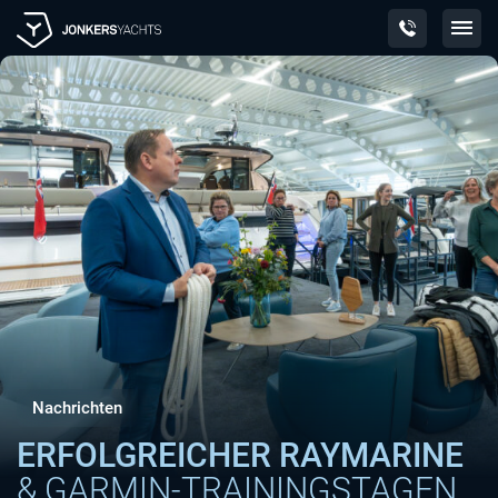
Skip
to
content
Nachrichten
ERFOLGREICHER RAYMARINE
& GARMIN-TRAININGSTAGEN