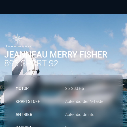
JEANNEAU MERRY FISHER
895 SPORT S2
MOTOR
2 x 200 Hp
KRAFTSTOFF
Außenborder 4-Takter
ANTRIEB
Außenbordmotor