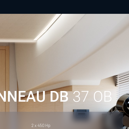
NNEAU DB
37 OB
2 x 450 Hp