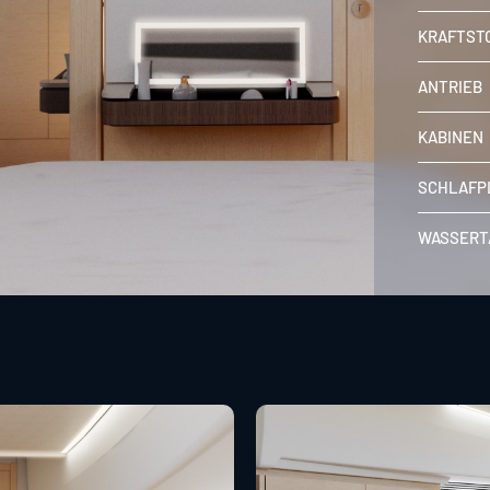
KRAFTST
ANTRIEB
KABINEN
SCHLAFP
WASSERT