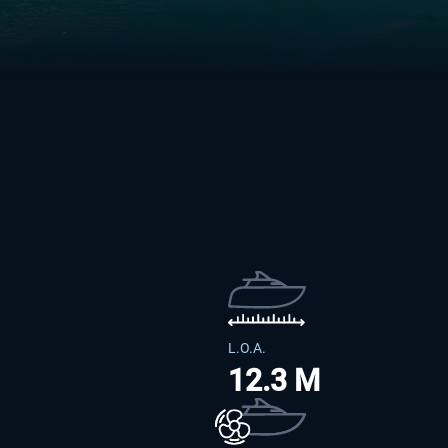
L.O.A.
12.3 M