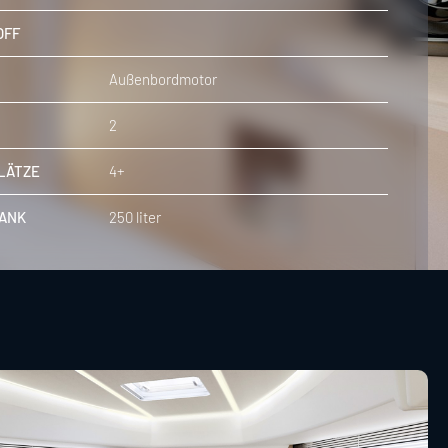
OFF
Außenbordmotor
2
LÄTZE
4+
ANK
250 liter