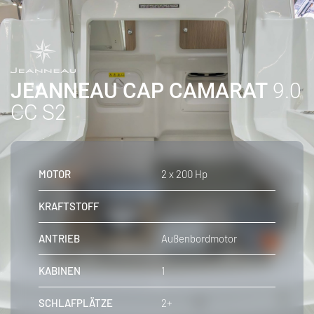
JEANNEAU CAP CAMARAT
9.0
CC S2
MOTOR
2 x 200 Hp
KRAFTSTOFF
ANTRIEB
Außenbordmotor
KABINEN
1
SCHLAFPLÄTZE
2+