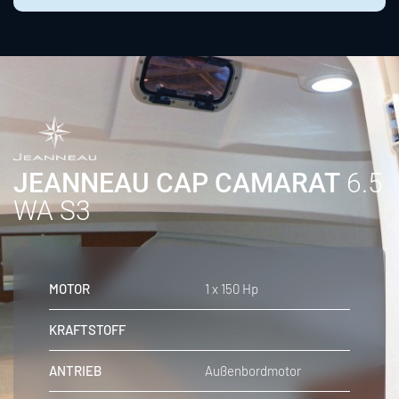
JEANNEAU CAP CAMARAT
6.5
WA S3
MOTOR
1 x 150 Hp
KRAFTSTOFF
ANTRIEB
Außenbordmotor