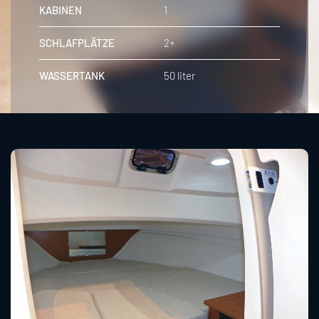
KABINEN
1
SCHLAFPLÄTZE
2+
WASSERTANK
50 liter