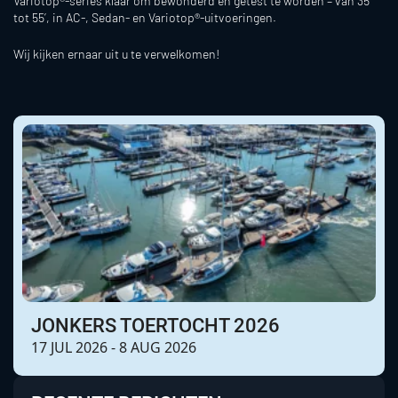
Variotop®-series klaar om bewonderd én getest te worden – van 35’
tot 55’, in AC-, Sedan- en Variotop®-uitvoeringen.
Wij kijken ernaar uit u te verwelkomen!
JONKERS TOERTOCHT 2026
17 JUL 2026 - 8 AUG 2026