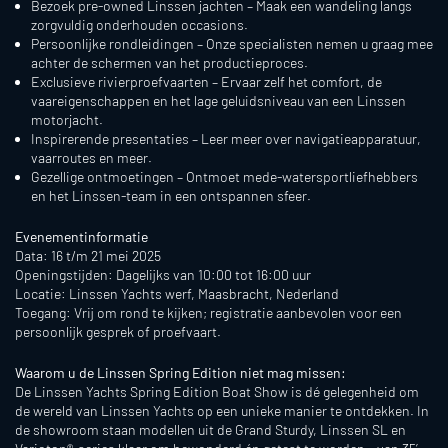
Bezoek pre-owned Linssen jachten – Maak een wandeling langs
zorgvuldig onderhouden occasions.
Persoonlijke rondleidingen – Onze specialisten nemen u graag mee
achter de schermen van het productieproces.
Exclusieve rivierproefvaarten – Ervaar zelf het comfort, de
vaareigenschappen en het lage geluidsniveau van een Linssen
motorjacht.
Inspirerende presentaties – Leer meer over navigatieapparatuur,
vaarroutes en meer.
Gezellige ontmoetingen – Ontmoet mede-watersportliefhebbers
en het Linssen-team in een ontspannen sfeer.
Evenementinformatie
Data: 16 t/m 21 mei 2025
Openingstijden: Dagelijks van 10:00 tot 16:00 uur
Locatie: Linssen Yachts werf, Maasbracht, Nederland
Toegang: Vrij om rond te kijken; registratie aanbevolen voor een
persoonlijk gesprek of proefvaart.
Waarom u de Linssen Spring Edition niet mag missen:
De Linssen Yachts Spring Edition Boat Show is dé gelegenheid om
de wereld van Linssen Yachts op een unieke manier te ontdekken. In
de showroom staan modellen uit de Grand Sturdy, Linssen SL en