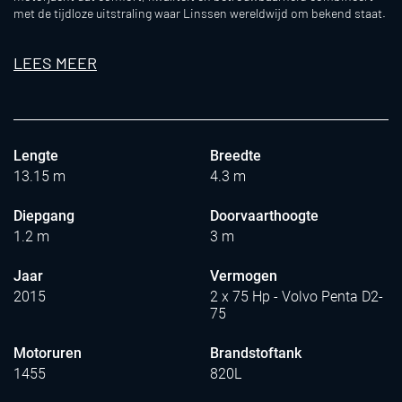
met de tijdloze uitstraling waar Linssen wereldwijd om bekend staat.
LEES MEER
Lengte
Breedte
13.15 m
4.3 m
Diepgang
Doorvaarthoogte
1.2 m
3 m
Jaar
Vermogen
2015
2 x 75 Hp - Volvo Penta D2-
75
Motoruren
Brandstoftank
1455
820L