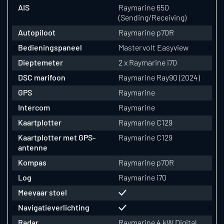
AIS
Raymarine 650
(Sending/Receiving)
Autopiloot
Raymarine p70R
Bedieningspaneel
Mastervolt Easyview
Dieptemeter
2 x Raymarine i70
DSC marifoon
Raymarine Ray90 (2024)
GPS
Raymarine
Intercom
Raymarine
Kaartplotter
Raymarine C129
Kaartplotter met GPS-
Raymarine C129
antenne
Kompas
Raymarine p70R
Log
Raymarine i70
Meevaar stoel
Navigatieverlichting
Radar
Raymarine 4 kW Digital