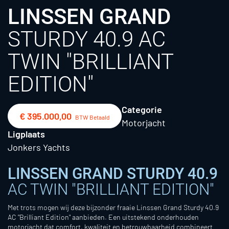
LINSSEN GRAND
STURDY 40.9 AC
TWIN "BRILLIANT
EDITION"
Categorie
€ 395.000,00
BTW Betaald
Motorjacht
Ligplaats
Jonkers Yachts
LINSSEN GRAND STURDY 40.9
AC TWIN "BRILLIANT EDITION"
Met trots mogen wij deze bijzonder fraaie Linssen Grand Sturdy 40.9
AC "Brilliant Edition" aanbieden. Een uitstekend onderhouden
motorjacht dat comfort, kwaliteit en betrouwbaarheid combineert