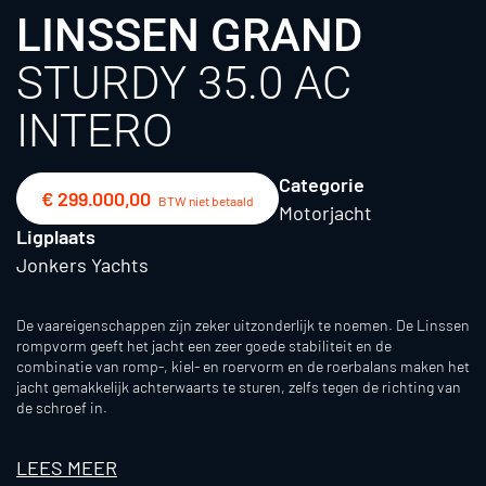
LINSSEN GRAND
STURDY 35.0 AC
INTERO
Categorie
€ 299.000,00
BTW niet betaald
Motorjacht
Ligplaats
Jonkers Yachts
De vaareigenschappen zijn zeker uitzonderlijk te noemen. De Linssen
rompvorm geeft het jacht een zeer goede stabiliteit en de
combinatie van romp-, kiel- en roervorm en de roerbalans maken het
jacht gemakkelijk achterwaarts te sturen, zelfs tegen de richting van
de schroef in.
LEES MEER