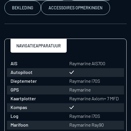
BEKLEDING
ACCESSOIRES OPMERKINGEN
NAVIGATIEAPPARATUUR
AIS
Raymarine AIS700
Autopiloot
Dieptemeter
Raymarine i70S
GPS
Raymarine
Kaartplotter
Raymarine Axiom+ 7 MFD
Kompas
Log
Raymarine i70S
Marifoon
Raymarine Ray90