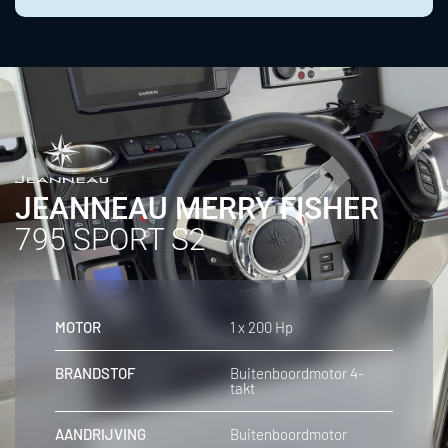
JEANNEAU MERRY FISHER
795 SPORT S2
MOTOR
1 x 200 Hp
BRANDSTOF
Buitenboordmotor 4-
takt
AANDRIJVING
Buitenboordmotor