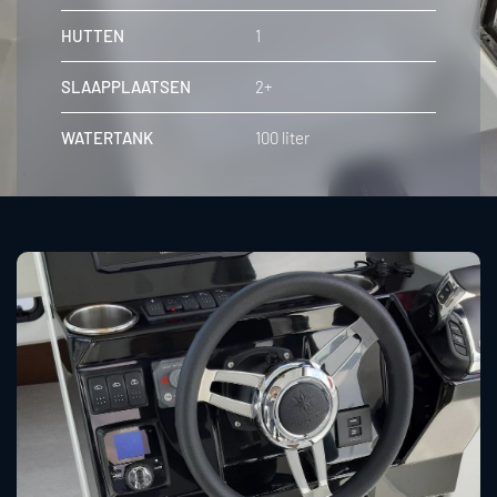
HUTTEN
1
SLAAPPLAATSEN
2+
WATERTANK
100 liter